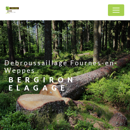
Panneau de gestion des cookies
Debroussaillage Fournes-en-
Weppes
BERGIRON
ELAGAGE