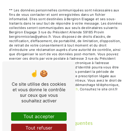
** Les données personnelles communiquées sont nécessaires aux
fins de vous contacter et sont enregistrées dans un fichier
informatisé. Elles sont destinées à Bergiron Elagage et ses sous-
traitants dans le seul but de répondre à votre message. Les données
collectées seront communiquées aux seuls destinataires suivants:
Bergiron Elagage 3 rue du Président Allende 59185 Provin
bergironnicolas@yahoo.fr. Vous disposez de droits d’accès, de
rectification, d’effacement, de portabilité, de limitation, d’opposition,
de retrait de votre consentement à tout moment et du droit
d’introduire une réclamation auprès d’une autorité de contrôle, ainsi
que d’organiser le sort de vos données post-mortem. Vous pouvez
exercer ces droits par voie postale à l'adresse 3 rue du Président
Allende 59185 Provin ou par courrier électronique à l'adresse
bergironnicolas@yahoo.fr. Un justificatif d'identité pourra vous être
demandé. Nous conservons vos données pendant la période de
prise de contact puis pendant la durée de prescription légale aux
fins probatoires et de gestion des contentieux. Vous avez le droit de
Ce site utilise des cookies
vous inscrire sur la liste d'opposition au démarchage téléphonique,
et vous donne le contrôle
disponible à cette adresse:
Bloctel.gouv.fr
. Consultez le site cnil.fr
pour plus d’informations sur vos droits.
sur ceux que vous
souhaitez activer
Tout accepter
Recherches fréquentes
Tout refuser