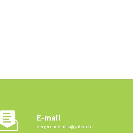
E-mail
bergironnicolas@yahoo.fr