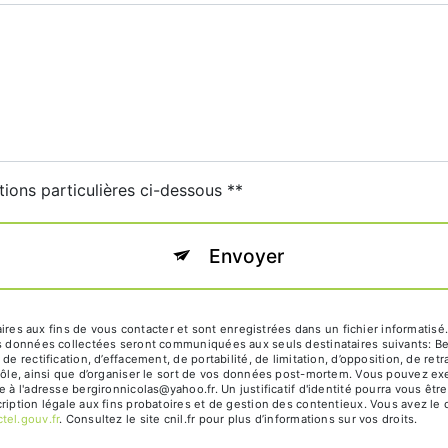
tions particulières ci-dessous **
Envoyer
 aux fins de vous contacter et sont enregistrées dans un fichier informatisé. 
es données collectées seront communiquées aux seuls destinataires suivants: B
de rectification, d’effacement, de portabilité, de limitation, d’opposition, de re
rôle, ainsi que d’organiser le sort de vos données post-mortem. Vous pouvez exer
e à l'adresse bergironnicolas@yahoo.fr. Un justificatif d'identité pourra vous
iption légale aux fins probatoires et de gestion des contentieux. Vous avez le dr
ctel.gouv.fr
. Consultez le site cnil.fr pour plus d’informations sur vos droits.