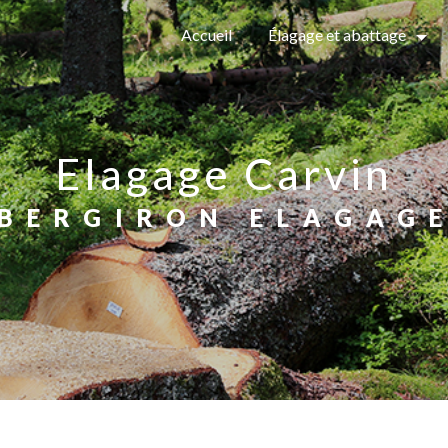
Accueil
Élagage et abattage
Elagage Carvin
BERGIRON ELAGAG