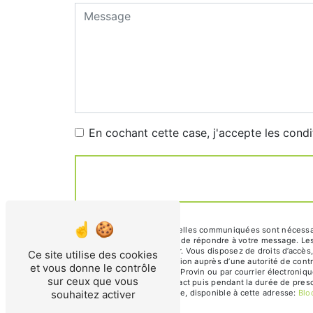
En cochant cette case, j'accepte les condi
** Les données personnelles communiquées sont nécessaires
traitants dans le seul but de répondre à votre message. L
bergironnicolas@yahoo.fr. Vous disposez de droits d’accès, 
Ce site utilise des cookies
d’introduire une réclamation auprès d’une autorité de cont
et vous donne le contrôle
Président Allende 59185 Provin ou par courrier électroniqu
sur ceux que vous
période de prise de contact puis pendant la durée de prescr
souhaitez activer
démarchage téléphonique, disponible à cette adresse:
Blo