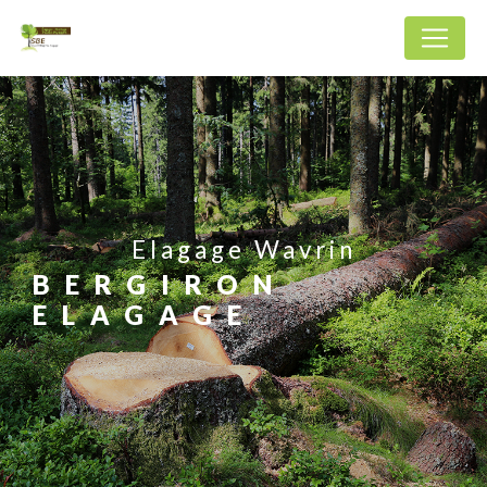
Panneau de gestion des cookies
Elagage Wavrin
BERGIRON
ELAGAGE