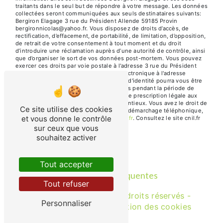
traitants dans le seul but de répondre à votre message. Les données
collectées seront communiquées aux seuls destinataires suivants:
Bergiron Elagage 3 rue du Président Allende 59185 Provin
bergironnicolas@yahoo.fr. Vous disposez de droits d’accès, de
rectification, d’effacement, de portabilité, de limitation, d’opposition,
de retrait de votre consentement à tout moment et du droit
d’introduire une réclamation auprès d’une autorité de contrôle, ainsi
que d’organiser le sort de vos données post-mortem. Vous pouvez
exercer ces droits par voie postale à l'adresse 3 rue du Président
Allende 59185 Provin ou par courrier électronique à l'adresse
bergironnicolas@yahoo.fr. Un justificatif d'identité pourra vous être
demandé. Nous conservons vos données pendant la période de
prise de contact puis pendant la durée de prescription légale aux
fins probatoires et de gestion des contentieux. Vous avez le droit de
Ce site utilise des cookies
vous inscrire sur la liste d'opposition au démarchage téléphonique,
et vous donne le contrôle
disponible à cette adresse:
Bloctel.gouv.fr
. Consultez le site cnil.fr
pour plus d’informations sur vos droits.
sur ceux que vous
souhaitez activer
Tout accepter
Recherches fréquentes
Tout refuser
©
Vistalid
- 2026 - Tous droits réservés -
Personnaliser
Mentions légales
-
Gestion des cookies