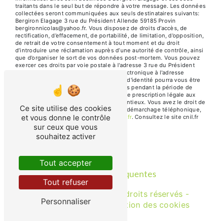
traitants dans le seul but de répondre à votre message. Les données
collectées seront communiquées aux seuls destinataires suivants:
Bergiron Elagage 3 rue du Président Allende 59185 Provin
bergironnicolas@yahoo.fr. Vous disposez de droits d’accès, de
rectification, d’effacement, de portabilité, de limitation, d’opposition,
de retrait de votre consentement à tout moment et du droit
d’introduire une réclamation auprès d’une autorité de contrôle, ainsi
que d’organiser le sort de vos données post-mortem. Vous pouvez
exercer ces droits par voie postale à l'adresse 3 rue du Président
Allende 59185 Provin ou par courrier électronique à l'adresse
bergironnicolas@yahoo.fr. Un justificatif d'identité pourra vous être
demandé. Nous conservons vos données pendant la période de
prise de contact puis pendant la durée de prescription légale aux
fins probatoires et de gestion des contentieux. Vous avez le droit de
Ce site utilise des cookies
vous inscrire sur la liste d'opposition au démarchage téléphonique,
et vous donne le contrôle
disponible à cette adresse:
Bloctel.gouv.fr
. Consultez le site cnil.fr
pour plus d’informations sur vos droits.
sur ceux que vous
souhaitez activer
Tout accepter
Recherches fréquentes
Tout refuser
©
Vistalid
- 2026 - Tous droits réservés -
Personnaliser
Mentions légales
-
Gestion des cookies