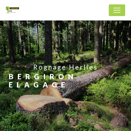
Panneau de gestion des cookies
Rognage Herlies
BERGIRON
ELAGAGE