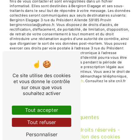
fins de vous contacter et sont enregistrées dans un fichier
informatisé. Elles sont destinées à Bergiron Elagage et ses sous-
traitants dans le seul but de répondre à votre message. Les données
collectées seront communiquées aux seuls destinataires suivants:
Bergiron Elagage 3 rue du Président Allende 59185 Provin
bergironnicolas@yahoo.fr. Vous disposez de droits d’accès, de
rectification, d’effacement, de portabilité, de limitation, d’opposition,
de retrait de votre consentement à tout moment et du droit
d’introduire une réclamation auprès d’une autorité de contrôle, ainsi
que d’organiser le sort de vos données post-mortem. Vous pouvez
exercer ces droits par voie postale à l'adresse 3 rue du Président
Allende 59185 Provin ou par courrier électronique à l'adresse
bergironnicolas@yahoo.fr. Un justificatif d'identité pourra vous être
demandé. Nous conservons vos données pendant la période de
prise de contact puis pendant la durée de prescription légale aux
fins probatoires et de gestion des contentieux. Vous avez le droit de
Ce site utilise des cookies
vous inscrire sur la liste d'opposition au démarchage téléphonique,
et vous donne le contrôle
disponible à cette adresse:
Bloctel.gouv.fr
. Consultez le site cnil.fr
pour plus d’informations sur vos droits.
sur ceux que vous
souhaitez activer
Tout accepter
Recherches fréquentes
Tout refuser
©
Vistalid
- 2026 - Tous droits réservés -
Personnaliser
Mentions légales
-
Gestion des cookies