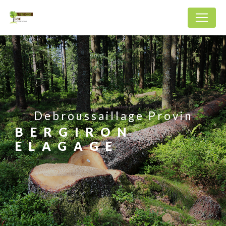
Panneau de gestion des cookies
Debroussaillage Provin
BERGIRON
ELAGAGE