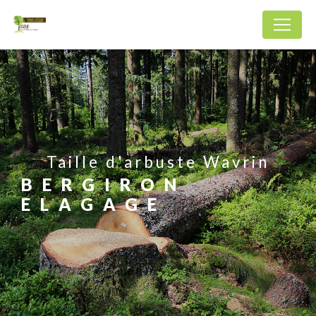
Panneau de gestion des cookies
Taille d'arbuste Wavrin
BERGIRON
ELAGAGE