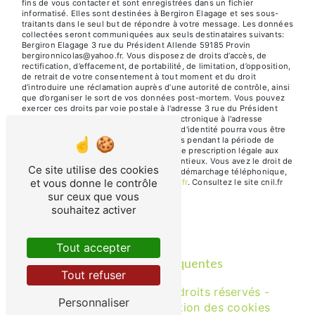
fins de vous contacter et sont enregistrées dans un fichier
informatisé. Elles sont destinées à Bergiron Elagage et ses sous-
traitants dans le seul but de répondre à votre message. Les données
collectées seront communiquées aux seuls destinataires suivants:
Bergiron Elagage 3 rue du Président Allende 59185 Provin
bergironnicolas@yahoo.fr. Vous disposez de droits d’accès, de
rectification, d’effacement, de portabilité, de limitation, d’opposition,
de retrait de votre consentement à tout moment et du droit
d’introduire une réclamation auprès d’une autorité de contrôle, ainsi
que d’organiser le sort de vos données post-mortem. Vous pouvez
exercer ces droits par voie postale à l'adresse 3 rue du Président
Allende 59185 Provin ou par courrier électronique à l'adresse
bergironnicolas@yahoo.fr. Un justificatif d'identité pourra vous être
demandé. Nous conservons vos données pendant la période de
prise de contact puis pendant la durée de prescription légale aux
fins probatoires et de gestion des contentieux. Vous avez le droit de
Ce site utilise des cookies
vous inscrire sur la liste d'opposition au démarchage téléphonique,
et vous donne le contrôle
disponible à cette adresse:
Bloctel.gouv.fr
. Consultez le site cnil.fr
pour plus d’informations sur vos droits.
sur ceux que vous
souhaitez activer
Tout accepter
Recherches fréquentes
Tout refuser
©
Vistalid
- 2026 - Tous droits réservés -
Personnaliser
Mentions légales
-
Gestion des cookies